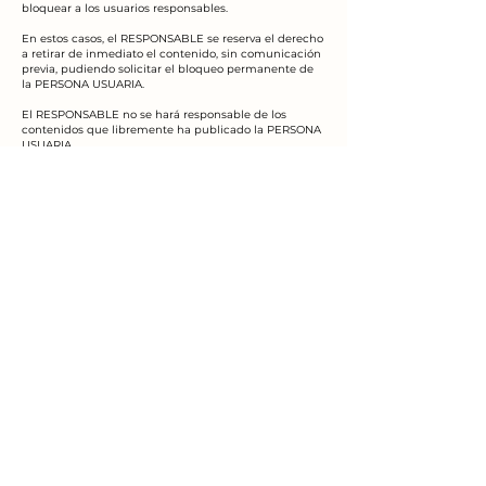
bloquear a los usuarios responsables.
En estos casos, el RESPONSABLE se reserva el derecho
a retirar de inmediato el contenido, sin comunicación
previa, pudiendo solicitar el bloqueo permanente de
la PERSONA USUARIA.
El RESPONSABLE no se hará responsable de los
contenidos que libremente ha publicado la PERSONA
USUARIA.
La PERSONA USUARIA debe tener presente que sus
publicaciones serán conocidas por otros usuarios, por
lo que él mismo es el principal responsable de su
privacidad.
Las imágenes que puedan publicarse en la red social
no serán almacenadas en ningún fichero por parte
del RESPONSABLE, pero sí que permanecerán en la
red social.
4. DATOS DE MENORES DE EDAD O PERSONAS CON
CAPACIDADES ESPECIALES
Se recomienda la revisión y la lectura de las
condiciones de uso y política de privacidad de cada
red social en el momento de registro, teniendo en
cuenta los diferentes requisitos de edad para la
realización del mismo.
Asimismo, el RESPONSABLE quedará expresamente
exonerado de cualquier responsabilidad que pudiera
derivarse del uso de las redes sociales por parte de
menores o personas con capacidades especiales y