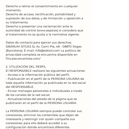
Derecho a retirar el consentimiento en cualquier
momento.
Derecho de acceso, rectificación, portabilidad y
supresión de sus datos, y de limitación u oposición a
su tratamiento.
Derecho a presentar una reclamación ante la
autoridad de control (
www.aepd.es
) si considera que
el tratamiento no se ajusta a la normativa vigente.
Datos de contacto para ejercer sus derechos:
SIBARUM SITGES SL Av. Camí Pla, 48 - 08870 Sitges
(Barcelona). E-mail: info@eskisit.com La política de
privacidad completa se encuentra disponible en
fincalaconcertista.com/
2. UTILIZACIÓN DEL PERFIL
El RESPONSABLE realizará las siguientes actuaciones:
- Acceso a la información pública del perfil.
- Publicación en el perfil de la PERSONA USUARIA de
toda aquella información ya publicada en la red social
del RESPONSABLE.
- Enviar mensajes personales e individuales a través
de los canales de la red social.
- Actualizaciones del estado de la página que se
publicarán en el perfil de la PERSONA USUARIA.
La PERSONA USUARIA siempre puede controlar sus
conexiones, eliminar los contenidos que dejen de
interesarle y restringir con quién comparte sus
conexiones; para ello deberá acceder a su
configuración donde encontrará diferentes