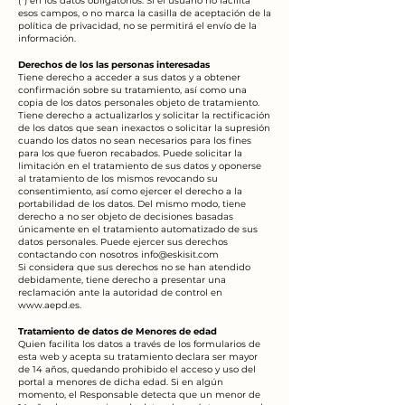
(*) en los datos obligatorios. Si el usuario no facilita
esos campos, o no marca la casilla de aceptación de la
política de privacidad, no se permitirá el envío de la
información.
Derechos de los las personas interesadas
Tiene derecho a acceder a sus datos y a obtener
confirmación sobre su tratamiento, así como una
copia de los datos personales objeto de tratamiento.
Tiene derecho a actualizarlos y solicitar la rectificación
de los datos que sean inexactos o solicitar la supresión
cuando los datos no sean necesarios para los fines
para los que fueron recabados. Puede solicitar la
limitación en el tratamiento de sus datos y oponerse
al tratamiento de los mismos revocando su
consentimiento, así como ejercer el derecho a la
portabilidad de los datos. Del mismo modo, tiene
derecho a no ser objeto de decisiones basadas
únicamente en el tratamiento automatizado de sus
datos personales. Puede ejercer sus derechos
contactando con nosotros
info@eskisit.com
Si considera que sus derechos no se han atendido
debidamente, tiene derecho a presentar una
reclamación ante la autoridad de control en
www.aepd.es
.
Tratamiento de datos de Menores de edad
Quien facilita los datos a través de los formularios de
esta web y acepta su tratamiento declara ser mayor
de 14 años, quedando prohibido el acceso y uso del
portal a menores de dicha edad. Si en algún
momento, el Responsable detecta que un menor de