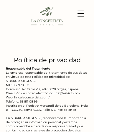
Política de privacidad
Responsable del Tratamiento
La empresa responsable del tratamiento de sus datos
en virtud de esta Política de privacidad es:
SIBARUM SITGES SL
NIF: B65978082
Domicilio: Av. Camí Pla, 48 08870 Sitges, España
Dirección de correo electrónico: info@eskisit.com
Web: fincalaconcertista.com/
Teléfono: 93 811 08 99
Inscrita en el Registro Mercantil de de Barcelona, Hoja
B - 433730, Tomo 43617, Folio 177, Inscipcion 1o
En SIBARUM SITGES SL, reconocemos la importancia
de proteger su información personal y estamos
comprometidos a tratarla con responsabilidad y de
conformidad con las leyes de protección de datos.