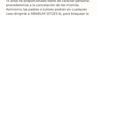
14 años ha proporcionado datos de carácter personal,
procederemos a la cancelación de los mismos.
Asimismo, los padres o tutores podrán en cualquier
caso dirigirse a SIBARUM SITGES SL para bloquear la
cuenta de acceso de los menores a su cargo que se
hubieran registrado falseando su identidad.
Redes sociales
El objeto de las herramientas como Facebook, Twitter,
Instagram, etc. u otras redes sociales es dar visibilidad
y difusión a las actividades que desarrolla nuestra
organización. Estas herramientas almacenan datos
personales en los servidores de los servicios
respectivos y se rigen por su propia política de
privacidad. Se recomienda la revisión y la lectura de
las condiciones de uso y política de privacidad de la
red social en el momento de registrarse, teniendo en
cuenta las diferentes posibilidades de configuración
en relación al grado de privacidad del perfil de
usuario en la red social.
Asimismo, el Responsable se reserva el derecho de
eliminar de sus redes sociales cualquier información
publicada por terceros que vulnere la legalidad, incite
a hacerlo o contenga mensajes que atenten contra la
dignidad de personas o instituciones. Como también
el derecho a bloquear o denunciar el perfil autor de
estos mensajes.
Tratamiento de Cookies
Una cookie es un pequeño archivo que se descarga y
almacena en el ordenador del usuario cuando este
accede a una página web. Las Cookies permiten a la